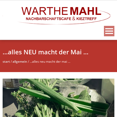
…alles NEU macht der Mai …
start
/
allgemein
/
…alles neu macht der mai …