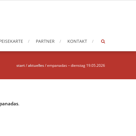
PEISEKARTE
PARTNER
KONTAKT
start
/
aktuelles
/
empanadas – dienstag 19.05.2026
panadas
.