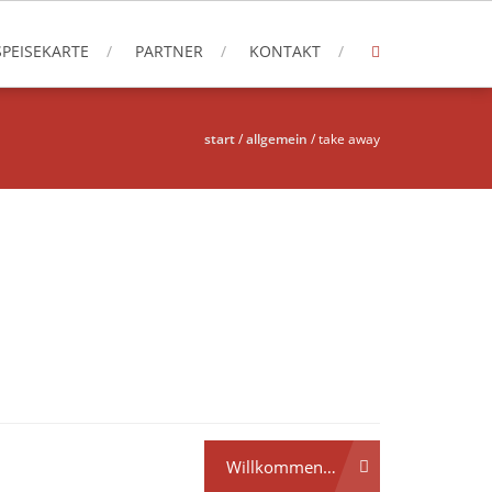
SPEISEKARTE
PARTNER
KONTAKT
start
/
allgemein
/
take away
Willkommen…